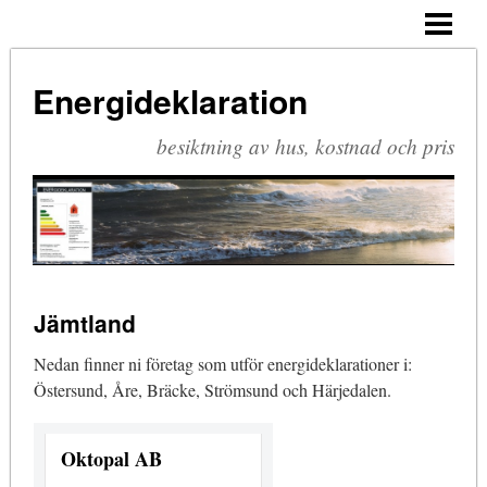
ENERGIDEKLARATION
CERTIFIERAD BESIKTNINGSMAN
Energideklaration
VENTILATION
besiktning av hus, kostnad och pris
SMÅHUS
MILJÖ
TRENDER
KONTAKT
Jämtland
BLOGG
Nedan finner ni företag som utför energideklarationer i:
Östersund, Åre, Bräcke, Strömsund och Härjedalen.
Oktopal AB