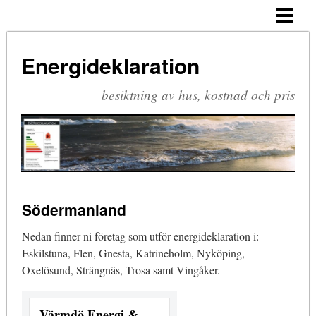
ENERGIDEKLARATION
CERTIFIERAD BESIKTNINGSMAN
Energideklaration
VENTILATION
besiktning av hus, kostnad och pris
SMÅHUS
MILJÖ
TRENDER
KONTAKT
Södermanland
BLOGG
Nedan finner ni företag som utför energideklaration i:
Eskilstuna, Flen, Gnesta, Katrineholm, Nyköping,
Oxelösund, Strängnäs, Trosa samt Vingåker.
Värmdö Energi &